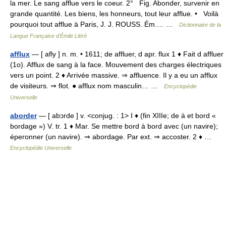
la mer. Le sang afflue vers le coeur. 2° Fig. Abonder, survenir en
grande quantité. Les biens, les honneurs, tout leur afflue. • Voilà
pourquoi tout afflue à Paris, J. J. ROUSS. Ém.… …
Dictionnaire de la
Langue Française d'Émile Littré
afflux
— [ afly ] n. m. • 1611; de affluer, d apr. flux 1 ♦ Fait d affluer
(1o). Afflux de sang à la face. Mouvement des charges électriques
vers un point. 2 ♦ Arrivée massive. ⇒ affluence. Il y a eu un afflux
de visiteurs. ⇒ flot. ● afflux nom masculin… …
Encyclopédie
Universelle
aborder
— [ abɔrde ] v. <conjug. : 1> I ♦ (fin XIIIe; de à et bord «
bordage ») V. tr. 1 ♦ Mar. Se mettre bord à bord avec (un navire);
éperonner (un navire). ⇒ abordage. Par ext. ⇒ accoster. 2 ♦ …
Encyclopédie Universelle