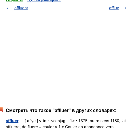
affluent
afflux
Смотреть что такое "affluer" в других словарях:
affluer
— [ aflye ] v. intr. <conjug. : 1> • 1375; autre sens 1180; lat.
affluere, de fluere « couler » 1 ♦ Couler en abondance vers