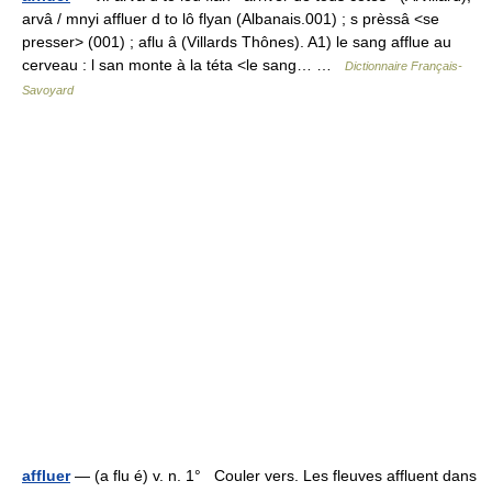
arvâ / mnyi affluer d to lô flyan (Albanais.001) ; s prèssâ <se
presser> (001) ; aflu â (Villards Thônes). A1) le sang afflue au
cerveau : l san monte à la téta <le sang… …
Dictionnaire Français-
Savoyard
affluer
— (a flu é) v. n. 1° Couler vers. Les fleuves affluent dans