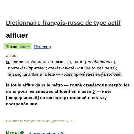
Dictionnaire français-russe de type actif
affluer
Толкование
Перевод
affluer
vi.
прилива́ть/прили́ть ◄-лью, -ёт, -ла►
(en abondance
),
↓притека́ть/прите́чь*; стека́ться/сте́чься
(de toutes parts
);
le sang lui
afflu
e à la tête — кровь прили́вает ему́ к голове́;
la foule
afflu
e dans le métro — толпа́ стека́ется к метро́; les
dons pour les sinistrés
afflu
ent en niasse ∑ — идёт
[непреры́вный] пото́к поже́ртвований в по́льзу
пострада́вших
Dictionnaire français-russe de type actif
.
2014
.
Игры ⚽
Нужен реферат?