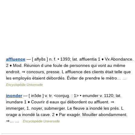
affluence
— [ aflyɑ̃s ] n. f. • 1393; lat. affluentia 1 ♦ Vx Abondance.
2 ♦ Mod. Réunion d une foule de personnes qui vont au même
endroit. ⇒ concours, presse. L affluence des clients était telle que
les employés étaient débordés. Éviter de prendre le métro… …
Encyclopédie Universelle
inonder
— [ inɔ̃de ] v. tr. <conjug. : 1> • enunder v. 1120; lat.
inundare 1 ♦ Couvrir d eaux qui débordent ou affluent. ⇒
immerger, 1. noyer, submerger. Le fleuve a inondé les prés. L
orage a inondé la cave. 2 ♦ Par exagér. Mouiller abondamment.
⇒… …
Encyclopédie Universelle