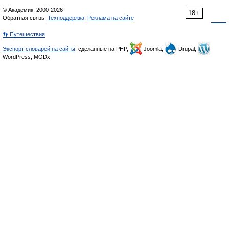
© Академик, 2000-2026
18+
Обратная связь:
Техподдержка
,
Реклама на сайте
👣 Путешествия
Экспорт словарей на сайты
, сделанные на PHP,
Joomla,
Drupal,
WordPress, MODx.